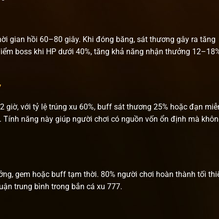
hời gian hồi 60–80 giây. Khi đóng băng, sát thương gây ra tăng
điểm boss khi HP dưới 40%, tăng khả năng nhận thưởng 12–18
7
2 giờ, với tỷ lệ trúng xu 60%, buff sát thương 25% hoặc đạn miễ
ay. Tính năng này giúp người chơi có nguồn vốn ổn định mà khô
ng, gem hoặc buff tạm thời. 80% người chơi hoà
n thành tối thi
uận trung bình trong bắn cá xu 777.