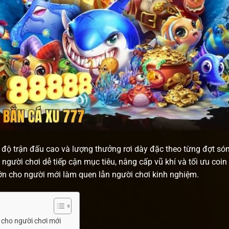
 độ trận đấu cao và lượng thưởng rơi dày đặc theo từng đợt só
người chơi dễ tiếp cận mục tiêu, nâng cấp vũ khí và tối ưu coin
lớn cho người mới làm quen lẫn người chơi kinh nghiệm.
 cho người chơi mới