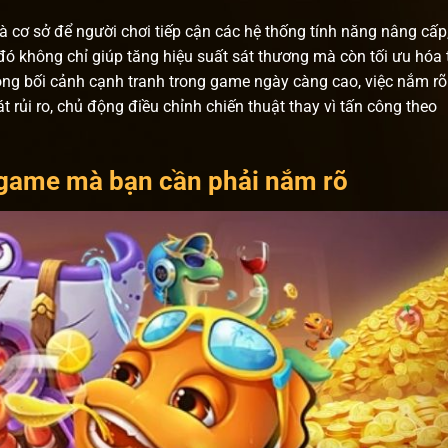
 cơ sở để người chơi tiếp cận các hệ thống tính năng nâng cấp
ó không chỉ giúp tăng hiệu suất sát thương mà còn tối ưu hóa 
 Trong bối cảnh cạnh tranh trong game ngày càng cao, việc nắm rõ
t rủi ro, chủ động điều chỉnh chiến thuật thay vì tấn công theo
 game mà bạn cần phải nắm rõ