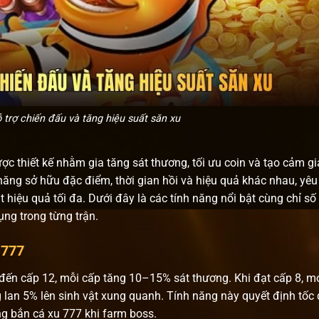
 trợ chiến đấu và tăng hiệu suất săn xu
ợc thiết kế nhằm gia tăng sát thương, tối ưu coin và tạo cảm gi
h năng sở hữu đặc điểm, thời gian hồi và hiệu quả khác nhau, yêu
hiệu quả tối đa. Dưới đây là các tính năng nổi bật cùng chỉ số
ụng trong từng trận.
 777
 đến cấp 12, mỗi cấp tăng 10–15% sát thương. Khi đạt cấp 8, m
 lan 5% lên sinh vật xung quanh. Tính năng này quyết định tốc
rong bắn cá xu 777 khi farm boss.