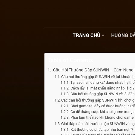
Bỏ
qua
nội
dung
TRANG CHỦ
HƯỚNG D
Table of Contents
Câu Hỏi Thường Gặp SUNWIN – Cẩm Nang B
Câu hỏi thường gặp SUNWIN về tài khoản t
Tại sao nên đăng ký/ đăng nhập hệ th
Cách lấy lại mật khẩu đăng nhập là gì?
Câu hỏi thường gặp SUNWIN về lỗi đăng
Các câu hỏi thường gặp SUNWIN khi chơi 
Chơi game tại đây có được hưởng ưu đ
Có dễ thắng cược khi chơi game trong 
Phải làm thế nào khi không chơi game 
Giải đáp câu hỏi thường gặp SUNWIN về nạp
Rút thưởng có phức tạp như bạn nghĩ?