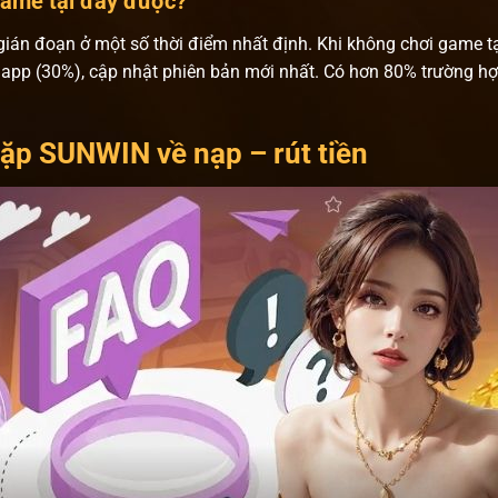
game tại đây được?
ị gián đoạn ở một số thời điểm nhất định. Khi không chơi game 
 app (30%), cập nhật phiên bản mới nhất. Có hơn 80% trường hợ
gặp SUNWIN về nạp – rút tiền