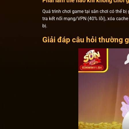
Phải làm thế nào khi không chơi 
Quá trình chơi game tại sân chơi có thể b
tra kết nối mạng/VPN (40% lỗi), xóa cache
bị.
Giải đáp câu hỏi thường 