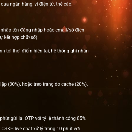
 qua ngân hàng, ví điện tử, thẻ cào.
a nhập tên đăng nhập hoặc email/số điện
tự kết hợp chữ/số).
h tới thời điểm hiện tại, hệ thống ghi nhận
lặp (30%), hoặc treo trang do cache (20%).
phút gửi lại OTP với tỷ lệ thành công 85%
SKH live chat xử lý trong 10 phút với