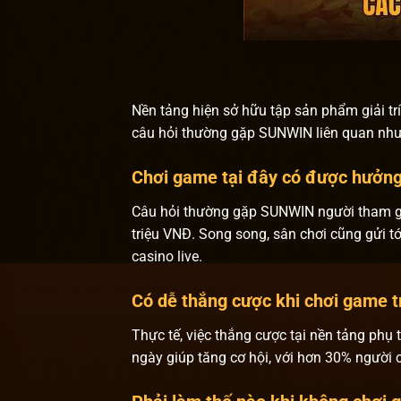
Nền tảng hiện sở hữu tập sản phẩm giải tr
câu hỏi thường gặp SUNWIN liên quan như
Chơi game tại đây có được hưởng
Câu hỏi thường gặp SUNWIN người tham gi
triệu VNĐ. Song song, sân chơi cũng gửi tới
casino live.
Có dễ thắng cược khi chơi game t
Thực tế, việc thắng cược tại nền tảng phụ
ngày giúp tăng cơ hội, với hơn 30% người