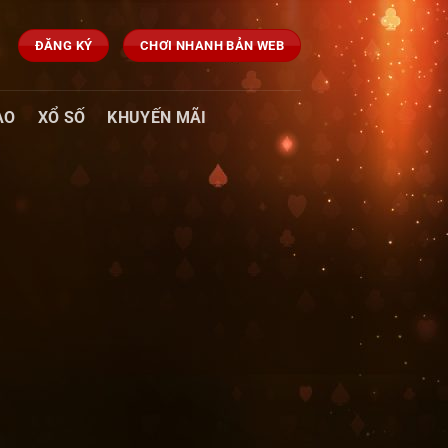
ĐĂNG KÝ
CHƠI NHANH BẢN WEB
AO
XỔ SỐ
KHUYẾN MÃI